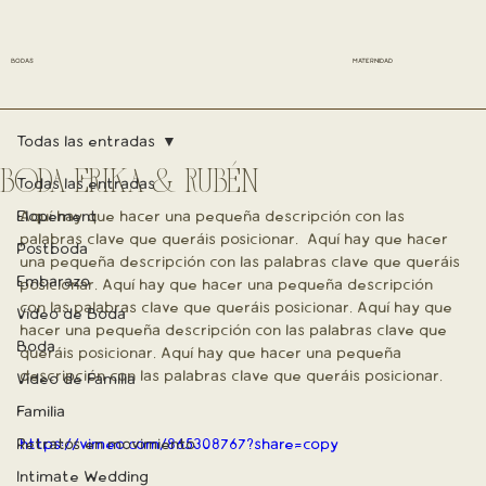
BODAS
MATERNIDAD
Todas las entradas
BODA ERIKA & RUBÉN
Todas las entradas
Elopement
Aquí hay que hacer una pequeña descripción con las 
palabras clave que queráis posicionar.  Aquí hay que hacer 
Postboda
una pequeña descripción con las palabras clave que queráis 
Embarazo
posicionar. Aquí hay que hacer una pequeña descripción 
con las palabras clave que queráis posicionar. Aquí hay que 
Vídeo de Boda
hacer una pequeña descripción con las palabras clave que 
Boda
queráis posicionar. Aquí hay que hacer una pequeña 
descripción con las palabras clave que queráis posicionar. 
Vídeo de Familia
Familia
Retratos en movimiento
https://vimeo.com/865308767?share=copy
Intimate Wedding