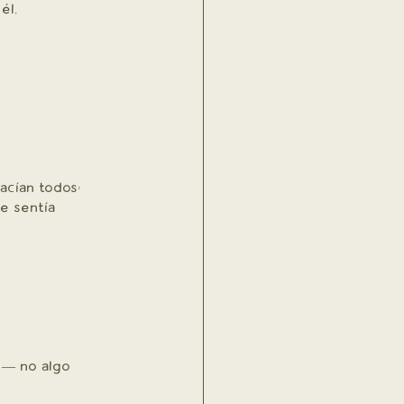
él.
cían todos: 
e sentía 
 — no algo 