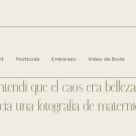
nt
Postboda
Embarazo
Vídeo de Boda
endí que el caos era belleza
imiento
Intimate Wedding
Weddings
Mater
ia una fotografía de materni