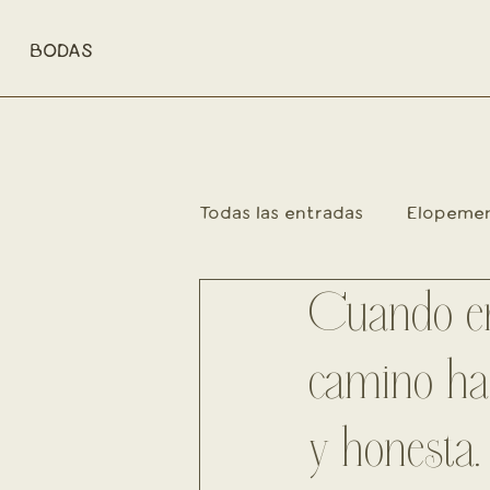
BODAS
Todas las entradas
Elopeme
Familia
Cuando ent
Retratos en mov
camino hac
y honesta.