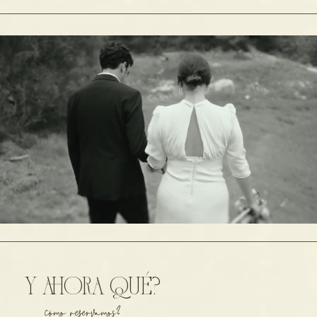
Y AHORA QUÉ?
cómo reservamos?