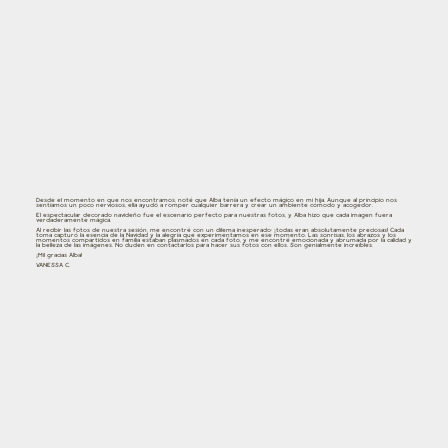
Desde el momento en que nos encontramos, noté que Alba tenía un efecto mágico en mi hija. Aunque al principio nos
sentíamos un poco nerviosos, ella ayudó a romper cualquier barrera y crear un ambiente cómodo y acogedor.
El espectacular decorado navideño fue el escenario perfecto para nuestras fotos, y Alba hizo que cada imagen fuera
verdaderamente mágica.
Al recibir las fotos de nuestra sesión, me encontré con un dilema inesperado: ¡todas eran absolutamente preciosas! Cada
toma capturó la esencia de la Navidad y la alegría que experimentamos en ese momento. Las sonrisas, los abrazos y los
momentos compartidos en familia estaban plasmados en cada foto, y me encontré emocionada y abrumada por la calidad y
la belleza de las imágenes. No duden en contactarlos para hacer sus fotos con ellos. Son genialmente increíbles.
¡Mil gracias Alba!
VANESSA C.