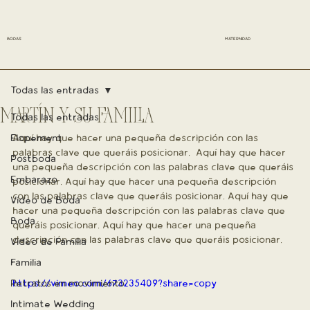
BODAS
MATERNIDAD
Todas las entradas
MARTÍN Y SU FAMILIA
Todas las entradas
Elopement
Aquí hay que hacer una pequeña descripción con las 
palabras clave que queráis posicionar.  Aquí hay que hacer 
Postboda
una pequeña descripción con las palabras clave que queráis 
Embarazo
posicionar. Aquí hay que hacer una pequeña descripción 
con las palabras clave que queráis posicionar. Aquí hay que 
Vídeo de Boda
hacer una pequeña descripción con las palabras clave que 
Boda
queráis posicionar. Aquí hay que hacer una pequeña 
descripción con las palabras clave que queráis posicionar. 
Vídeo de Familia
Familia
Retratos en movimiento
https://vimeo.com/673235409?share=copy
Intimate Wedding