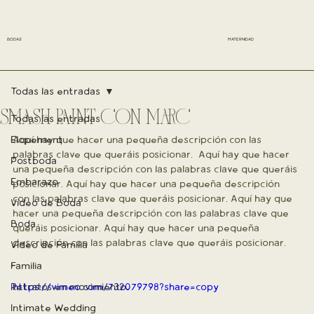
BODAS
MATERNIDAD
Todas las entradas
SMASH PAINT CON MARC
Todas las entradas
Elopement
Aquí hay que hacer una pequeña descripción con las 
palabras clave que queráis posicionar.  Aquí hay que hacer 
Postboda
una pequeña descripción con las palabras clave que queráis 
Embarazo
posicionar. Aquí hay que hacer una pequeña descripción 
con las palabras clave que queráis posicionar. Aquí hay que 
Vídeo de Boda
hacer una pequeña descripción con las palabras clave que 
Boda
queráis posicionar. Aquí hay que hacer una pequeña 
descripción con las palabras clave que queráis posicionar. 
Vídeo de Familia
Familia
Retratos en movimiento
https://vimeo.com/732079798?share=copy
Intimate Wedding